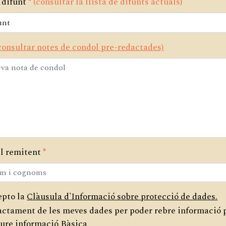
 difunt
*
(consultar la llista de difunts actuals)
consultar notes de condol pre-redactades)
l remitent
*
epto la
Clàusula d'Informació sobre protecció de dades.
ractament de les meves dades per poder rebre informació 
ure informació Bàsica