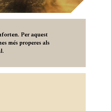
nforten. Per aquest
ones més properes als
al.