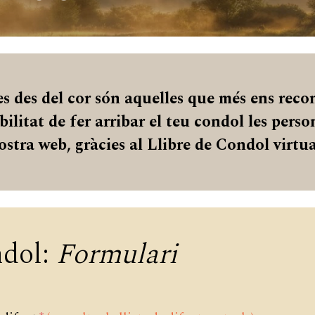
s des del cor són aquelles que més ens reco
bilitat de fer arribar el teu condol les pers
nostra web, gràcies al Llibre de Condol virtu
ndol:
Formulari