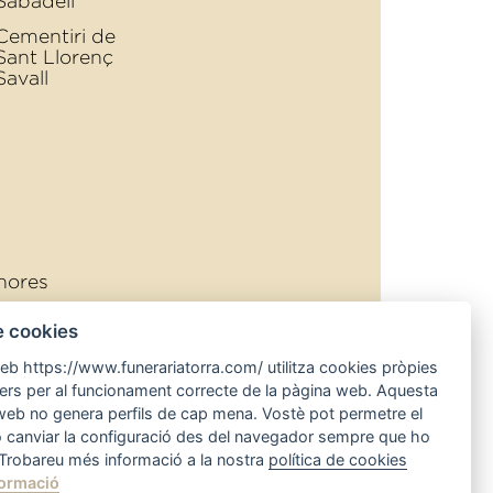
Sabadell
Cementiri de
Sant Llorenç
Savall
hores
rra.com
e cookies
atorra.com
web https://www.funerariatorra.com/ utilitza cookies pròpies
cers per al funcionament correcte de la pàgina web. Aquesta
iments
web no genera perfils de cap mena. Vostè pot permetre el
o canviar la configuració des del navegador sempre que ho
 Trobareu més informació a la nostra
política de cookies
ormació