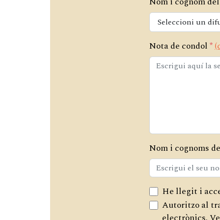
Nom i cognom del
Nota de condol
*
(
Nom i cognoms de
He llegit i acc
Autoritzo al t
electrònics.
Ve