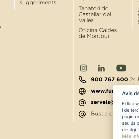
suggeriments
Tanatori de
Castellar del
Vallès
?
Oﬁcina Caldes
de Montbui
900 767 600
24 
www.funerariato
Avis d
serveis@funerari
El lloc 
i de ter
Bústia de sugger
pàgina 
seu ús 
desitgi.
Més inf