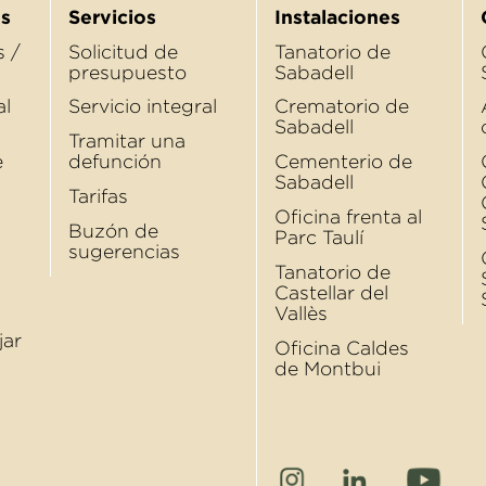
s
Servicios
Instalaciones
 /
Solicitud de
Tanatorio de
presupuesto
Sabadell
al
Servicio integral
Crematorio de
Sabadell
Tramitar una
e
defunción
Cementerio de
Sabadell
Tarifas
Oﬁcina frenta al
Buzón de
Parc Taulí
sugerencias
Tanatorio de
Castellar del
Vallès
jar
Oﬁcina Caldes
de Montbui