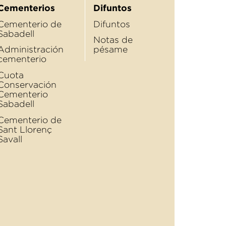
Cementerios
Difuntos
Cementerio de
Difuntos
Sabadell
Notas de
Administración
pésame
cementerio
Cuota
Conservación
Cementerio
Sabadell
Cementerio de
Sant Llorenç
Savall