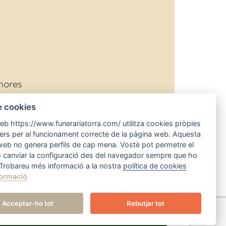
hores
rra.com
e cookies
atorra.com
web https://www.funerariatorra.com/ utilitza cookies pròpies
cers per al funcionament correcte de la pàgina web. Aquesta
iments
web no genera perfils de cap mena. Vostè pot permetre el
o canviar la configuració des del navegador sempre que ho
 Trobareu més informació a la nostra
política de cookies
ormació
Acceptar-ho tot
Rebutjar tot