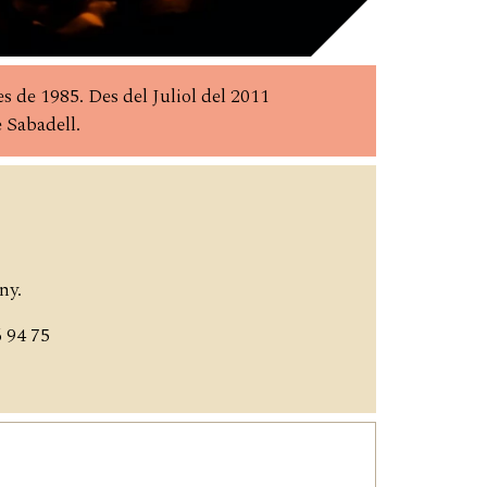
s de 1985. Des del Juliol del 2011
e Sabadell.
ny.
94 75