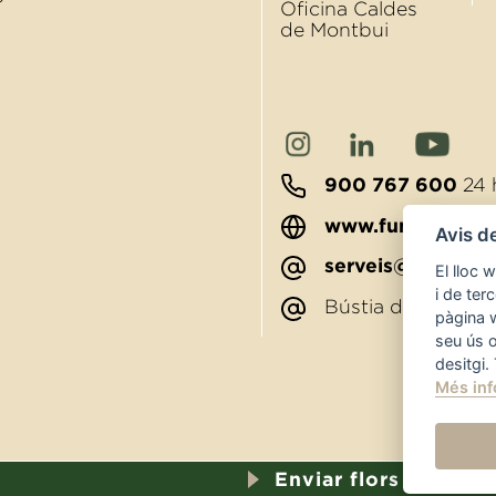
?
Oﬁcina Caldes
de Montbui
900 767 600
24 
www.funerariato
Avis d
serveis@funerari
El lloc 
i de ter
Bústia de sugger
pàgina 
seu ús 
desitgi.
Més inf
Enviar flors