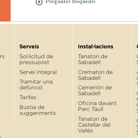
Preguntes freqüents
Serveis
Instal·lacions
rs
Sol·licitud de
Tanatori de
pressupost
Sabadell
Servei integral
Crematori de
Sabadell
Tramitar una
defunció
Cementiri de
Sabadell
Tarifes
Oﬁcina davant
Bústia de
Parc Taulí
suggeriments
Tanatori de
Castellar del
Vallès