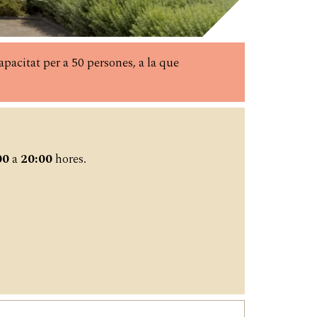
apacitat per a 50 persones, a la que
00
a
20:00
hores.