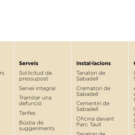
Serveis
Instal·lacions
rs
Sol·licitud de
Tanatori de
pressupost
Sabadell
Servei integral
Crematori de
Sabadell
Tramitar una
defunció
Cementiri de
Sabadell
Tarifes
Oﬁcina davant
Bústia de
Parc Taulí
suggeriments
Tanatori de