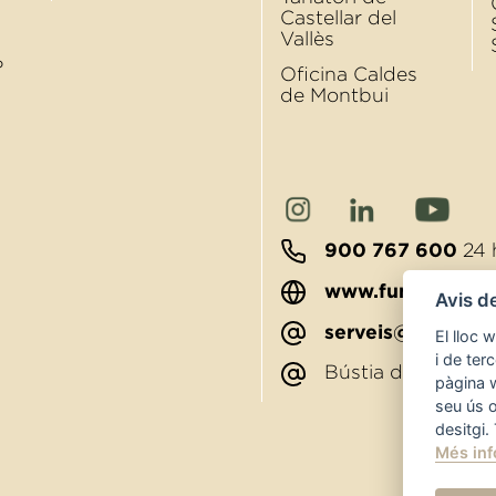
Castellar del
Vallès
?
Oﬁcina Caldes
de Montbui
900 767 600
24 
www.funerariato
Avis d
serveis@funerari
El lloc 
i de ter
Bústia de sugger
pàgina 
seu ús 
desitgi.
Més inf