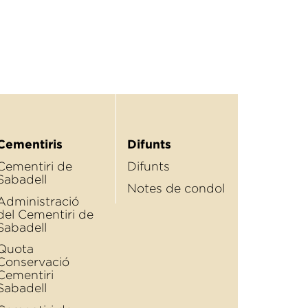
Cementiris
Difunts
Cementiri de
Difunts
Sabadell
Notes de condol
Administració
del Cementiri de
Sabadell
Quota
Conservació
Cementiri
Sabadell