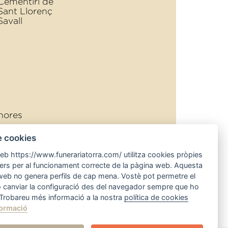
Cementiri de
Sant Llorenç
Savall
hores
rra.com
e cookies
atorra.com
web https://www.funerariatorra.com/ utilitza cookies pròpies
cers per al funcionament correcte de la pàgina web. Aquesta
iments
web no genera perfils de cap mena. Vostè pot permetre el
o canviar la configuració des del navegador sempre que ho
 Trobareu més informació a la nostra
política de cookies
ormació