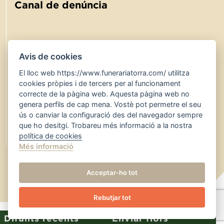
Canal de denúncia
Avis de cookies
El lloc web https://www.funerariatorra.com/ utilitza
900 767 600
24 hores
cookies pròpies i de tercers per al funcionament
www.funerariatorra.com
correcte de la pàgina web. Aquesta pàgina web no
genera perfils de cap mena. Vostè pot permetre el seu
serveis@funerariatorra.com
ús o canviar la configuració des del navegador sempre
que ho desitgi. Trobareu més informació a la nostra
Bústia de suggeriments
política de cookies
Més informació
Acceptar-ho tot
Rebutjar tot
Difunts recents
Enviar flors